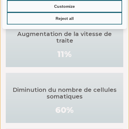
les exploitations laitières
Customize
Reject all
Augmentation de la vitesse de
traite
11%
Diminution du nombre de cellules
somatiques
60%