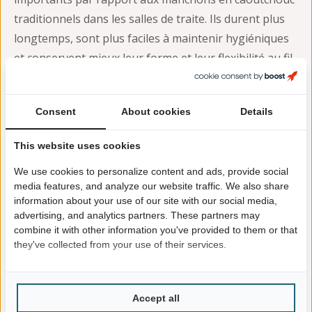
traditionnels dans les salles de traite. Ils durent plus
longtemps, sont plus faciles à maintenir hygiéniques
et conservent mieux leur forme et leur flexibilité au fil
du temps.
Il en résulte un processus de traite plus cohérent et
Consent
About cookies
Details
un contact plus doux avec le trayon, ce qui contribue à
réduire la pression exercée sur le trayon et à
This website uses cookies
améliorer l’état de l’extrémité du trayon. Pour les
We use cookies to personalize content and ads, provide social
exploitations qui recherchent la durabilité, l’hygiène et
media features, and analyze our website traffic. We also share
information about your use of our site with our social media,
des performances de traite stables, le silicone est un
advertising, and analytics partners. These partners may
excellent choix.
combine it with other information you've provided to them or that
they've collected from your use of their services.
Demander une brochure
Accept all
Des résultats probants dans